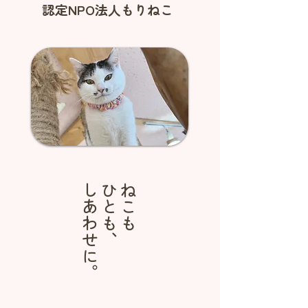
​認定NPO法人もりねこ
しあわせに。
ひとも、
​ねこも