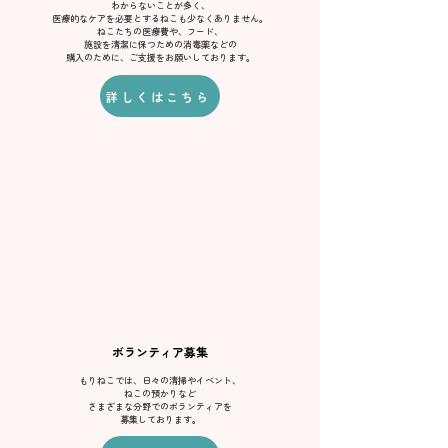
わからないことが多く、
医療的なケアを必要とするねこも少なくありません。
ねこたちの医療費や、フード、
施設を清潔に保つための消毒薬などの
購入のために、ご支援をお願いしております。
詳しくはこちら
​ボランティア募集
もりねこでは、日々の清掃やイベント、
ねこの預かりなど
さまざまな分野でのボランティアを
​募集しております。