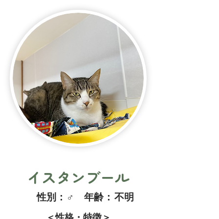
イスタンブール
​性別：
♂
​年齢：
不明
＜性格・特徴＞