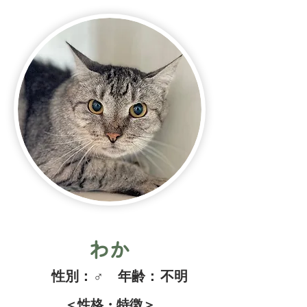
わか
​性別：
♂
​年齢：
不明
＜性格・特徴＞