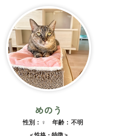
めのう
​性別：
♀
​年齢：
不明
＜性格・特徴＞