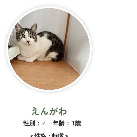
えんがわ
​性別：
♂
​年齢：
1歳
＜性格・特徴＞