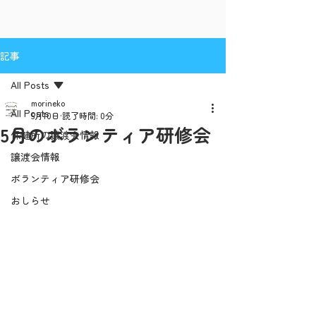
記事
All Posts
morineko
All Posts
5月10日
読了時間: 0分
5月のボランティア研修会
保健所の譲渡会情報
譲渡会情報
ボランティア研修会
おしらせ